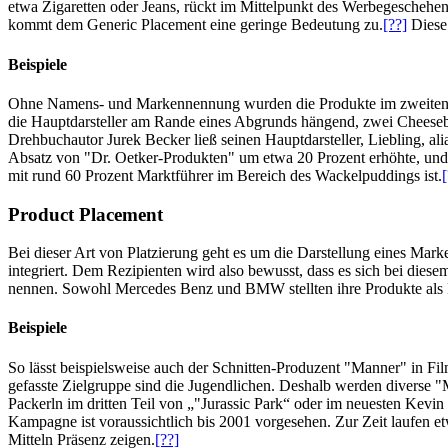
etwa Zigaretten oder Jeans, rückt im Mittelpunkt des Werbegeschehe
kommt dem Generic Placement eine geringe Bedeutung zu.
[??]
Diese 
Beispiele
Ohne Namens- und Markennennung wurden die Produkte im zweiten Teil
die Hauptdarsteller am Rande eines Abgrunds hängend, zwei Cheeseb
Drehbuchautor Jurek Becker ließ seinen Hauptdarsteller, Liebling, a
Absatz von "Dr. Oetker-Produkten" um etwa 20 Prozent erhöhte, und
mit rund 60 Prozent Marktführer im Bereich des Wackelpuddings ist.
[
Product Placement
Bei dieser Art von Platzierung geht es um die Darstellung eines Mar
integriert. Dem Rezipienten wird also bewusst, dass es sich bei diese
nennen. Sowohl Mercedes Benz und BMW stellten ihre Produkte als F
Beispiele
So lässt beispielsweise auch der Schnitten-Produzent "Manner" in F
gefasste Zielgruppe sind die Jugendlichen. Deshalb werden diverse "
Packerln im dritten Teil von „"Jurassic Park“ oder im neuesten Kev
Kampagne ist voraussichtlich bis 2001 vorgesehen. Zur Zeit laufen e
Mitteln Präsenz zeigen.
[??]