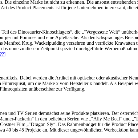
ns. Die einzelne Marke ist nicht zu erkennen. Die ansonst entstehende
Art des Product Placements ist für jene Unternehmen interessant, die
 des Dinosaurier-Kinoschlagers“, die „"Vergessene Welt“ unüberhörba
urger mit Pommes und eine Apfeltasche. Als deutschsprachiges Beispi
lias Manfred Krug, Wackelpudding verzehren und verrückte Krawatten t
 das ohne zu diesem Zeitpunkt speziell durchgeführte Werbemaßnahme
??]
kenartikels. Dabei werden die Artikel mit optischer oder akustischer
m Filmrequisit, um die Marke x vom Hersteller x handelt. Als Beispiel w
ilmrequisiten unübersehbar zur Verfügung.
ilmen und TV-Serien demnächst seine Produkte platzieren. Der österr
Manner-Packerln" in den beliebten Serien wie „"Ally Mc Beal“ und „"Da
in Costner Film „"Dragon Sly“. Das Rahmenbudget für die Product Plac
twa 40 bis 45 Projekte an. Mit dieser ungewöhnlichen Werbeaktion kann 