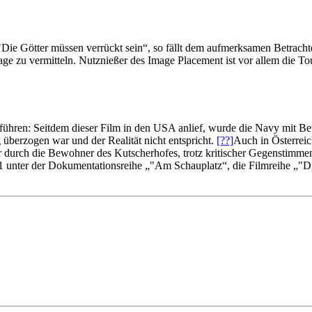
Die Götter müssen verrückt sein“, so fällt dem aufmerksamen Betrachter
age zu vermitteln. Nutznießer des Image Placement ist vor allem die T
führen: Seitdem dieser Film in den USA anlief, wurde die Navy mit 
ng überzogen war und der Realität nicht entspricht.
[??]
Auch in Österreic
r durch die Bewohner des Kutscherhofes, trotz kritischer Gegenstimm
1 unter der Dokumentationsreihe „"Am Schauplatz“, die Filmreihe „"D