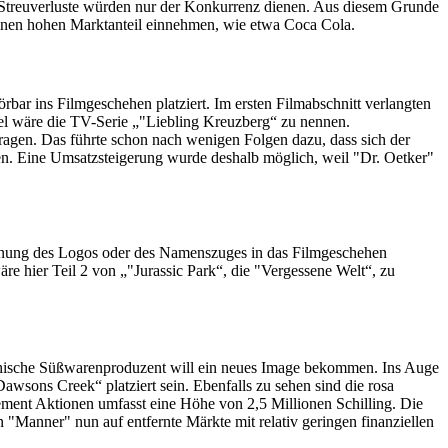
n Streuverluste würden nur der Konkurrenz dienen. Aus diesem Grunde
 einen hohen Marktanteil einnehmen, wie etwa Coca Cola.
r ins Filmgeschehen platziert. Im ersten Filmabschnitt verlangten
el wäre die TV-Serie „"Liebling Kreuzberg“ zu nennen.
ragen. Das führte schon nach wenigen Folgen dazu, dass sich der
n. Eine Umsatzsteigerung wurde deshalb möglich, weil "Dr. Oetker"
 Nennung des Logos oder des Namenszuges in das Filmgeschehen
äre hier Teil 2 von „"Jurassic Park“, die "Vergessene Welt“, zu
eichische Süßwarenproduzent will ein neues Image bekommen. Ins Auge
wsons Creek“ platziert sein. Ebenfalls zu sehen sind die rosa
ement Aktionen umfasst eine Höhe von 2,5 Millionen Schilling. Die
"Manner" nun auf entfernte Märkte mit relativ geringen finanziellen